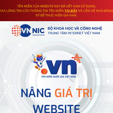
TÊN MIỀN CỦA WEBSITE NÀY ĐÃ HẾT HẠN SỬ DỤNG.
VUI LÒNG TRA CỨU THÔNG TIN TÊN MIỀN
TẠI ĐÂY
VÀ LIÊN HỆ NHÀ ĐĂNG
KÝ ĐỂ THỰC HIỆN GIA HẠN.
NÂNG
GIÁ TRỊ
WEBSITE